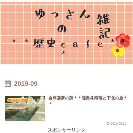
2019-09
会津藩夢の跡＊＊陸奥斗南藩と下北の旅＊
歴史お散歩
＊
2019.09.10
スポンサーリンク