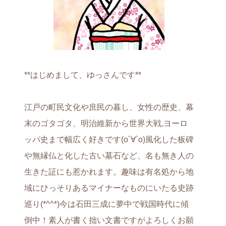
**はじめまして、ゆっさんです**
江戸の町民文化や庶民の暮し、女性の歴史、幕
末のゴタゴタ、明治維新から世界大戦,ヨーロ
ッパ史まで幅広く好きです(о´∀`о)風化した板碑
や無縁仏と化した古い墓石など、名も無き人の
生きた証にも惹かれます。趣味は有名処から地
域にひっそりあるマイナーなものにいたる史跡
巡り(*^^*)今は石田三成に夢中で戦国時代に傾
倒中！素人が書く拙い文書ですがよろしくお願