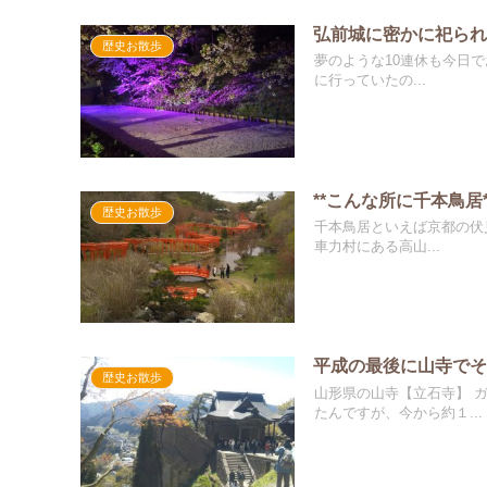
弘前城に密かに祀ら
歴史お散歩
夢のような10連休も今日で
に行っていたの...
**こんな所に千本鳥居
歴史お散歩
千本鳥居といえば京都の伏見
車力村にある高山...
平成の最後に山寺で
歴史お散歩
山形県の山寺【立石寺】 
たんですが、今から約１...