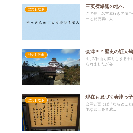
三英傑爆誕の地へ
歴史お散歩
この夏、名古屋行きの航空チ
ーと秘密裏に大...
会津＊＊歴史の証人
歴史お散歩
4月27日雨が降りしきる中迎
られましたが会...
現在も息づく会津っ
歴史お散歩
会津と言えば「ならぬことは
能な武士を育成...