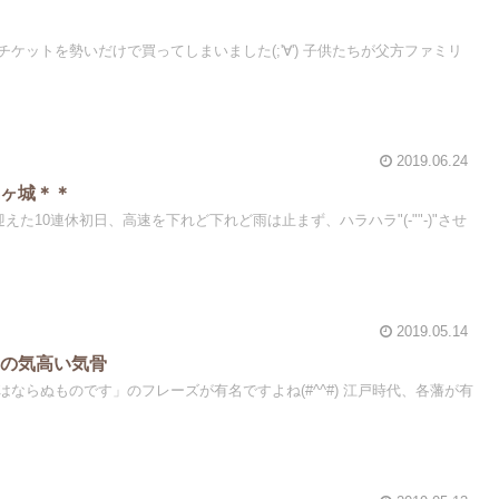
ケットを勢いだけで買ってしまいました(;'∀') 子供たちが父方ファミリ
2019.06.24
鶴ヶ城＊＊
えた10連休初日、高速を下れど下れど雨は止まず、ハラハラ"(-""-)"させ
2019.05.14
子の気高い気骨
ならぬものです」のフレーズが有名ですよね(#^^#) 江戸時代、各藩が有