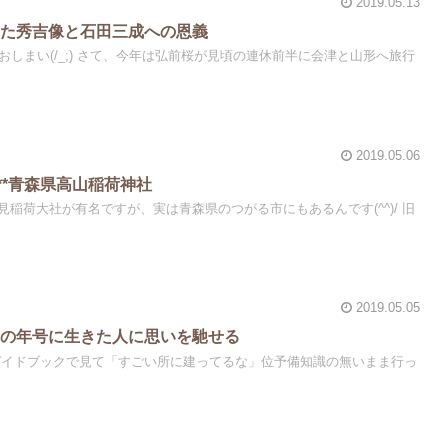
2019.05.13
れた秀吉像と石田三成への恩義
おしまい(/_;) さて、今年は弘前桜が見頃の連休前半に会津と山形へ旅行
2019.05.06
**青森県高山稲荷神社
稲荷大社が有名ですが、実は青森県のつがる市にもあるんです(^^)/ 旧
2019.05.05
その年号に生きた人に思いを馳せる
ガイドブックで見て「すごい所に建ってるな」位予備知識の無いまま行っ