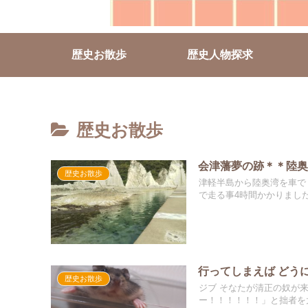
歴史お散歩
歴史人物探求
歴史お散歩
会津藩夢の跡＊＊陸
歴史お散歩
津軽半島から陸奥湾を車で
で走る事4時間かかりました(.
行ってしまえば どう
歴史お散歩
ジブ そなたが清正の奴が
ー！！！！！！」と拙者を太