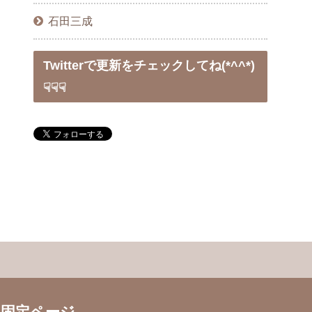
石田三成
Twitterで更新をチェックしてね(*^^*)
☟☟☟
固定ページ