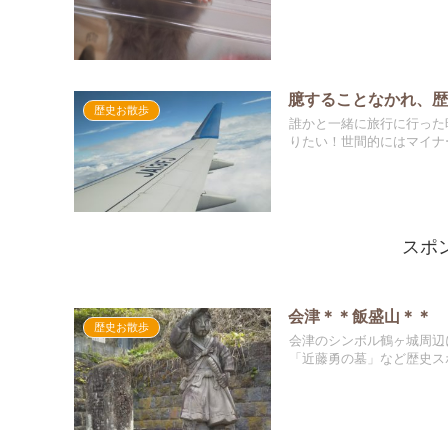
臆することなかれ、
歴史お散歩
誰かと一緒に旅行に行った
りたい！世間的にはマイナー
スポ
会津＊＊飯盛山＊＊
歴史お散歩
会津のシンボル鶴ヶ城周辺
「近藤勇の墓」など歴史スポ