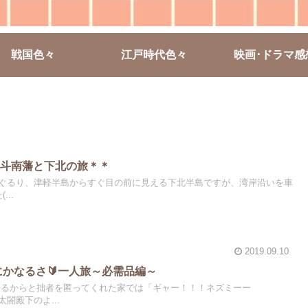
戦国色々
江戸時代色々
映画･ドラマ感
奥斗南藩と下北の旅＊＊
ぐるり、津軽半島からすぐ目の前に見える下北半島ですが、湾岸沿いを車
..
2019.09.10
にかなるさ🔰一人旅～必需品編～
来るからと拙者を匿ってくれた家では「ギャー！！！ネズミーー
閤殿下のよ...