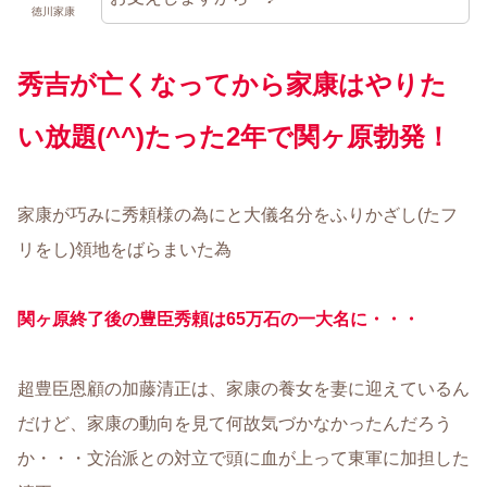
徳川家康
秀吉が亡くなってから家康はやりた
い放題(^^)たった2年で関ヶ原勃発！
家康が巧みに秀頼様の為にと大儀名分をふりかざし(たフ
リをし)領地をばらまいた為
関ヶ原終了後の豊臣秀頼は65万石の一大名に・・・
超豊臣恩顧の加藤清正は、家康の養女を妻に迎えているん
だけど、家康の動向を見て何故気づかなかったんだろう
か・・・文治派との対立で頭に血が上って東軍に加担した