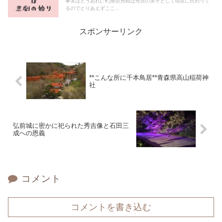
事実はどうあれ( ;∀;)豊臣秀頼は秀吉の実子として現在に伝わって
るのでとりあえずここ...
スポンサーリンク
**こんな所に千本鳥居**青森県高山稲荷神
社
弘前城に密かに祀られた秀吉像と石田三
成への恩義
コメント
コメントを書き込む