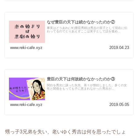
なぜ豊臣の天下は続かなかったのか②
事実はどうあれ( ;∀;)豊臣秀頼は秀吉の実子として現在に伝
わってるのでとりあえずここは実子として話を進め...
www.reki-cafe.xyz
2019.04.23
豊臣の天下は何故続かなかったのか③
関白を秀次に譲った矢先、茶々が懐妊しました。多くの女
性と関係をもっても子に恵まれなかった秀吉が...
www.reki-cafe.xyz
2019.05.05
甥っ子3兄弟を失い、老いゆく秀吉は何を思ったでしょ