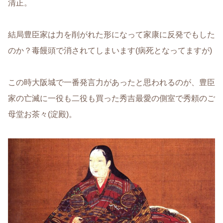
清正。
結局豊臣家は力を削がれた形になって家康に反発でもした
のか？毒饅頭で消されてしまいます(病死となってますが)
この時大阪城で一番発言力があったと思われるのが、豊臣
家の亡滅に一役も二役も買った秀吉最愛の側室で秀頼のご
母堂お茶々(淀殿)。