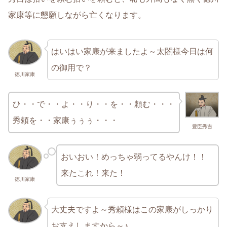
家康等に懇願しながら亡くなります。
はいはい家康が来ましたよ～太閤様今日は何
の御用で？
徳川家康
ひ・・で・・よ・・り・・を・・頼む・・・
秀頼を・・家康ぅぅぅ・・・
豊臣秀吉
おいおい！めっちゃ弱ってるやんけ！！
来たこれ！来た！
徳川家康
大丈夫ですよ～秀頼様はこの家康がしっかり
お支えしますから～♪