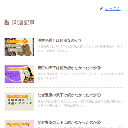
ゆっさん
関連記事
明智光秀とは何者なのか？
歴史人物探求
明智光秀とは 2013年の流行語大賞のひとつである林修氏の「今で
しょ!」の前身である ...
豊臣の天下は何故続かなかったのか③
歴史人物探求
関白を秀次に譲った矢先、茶々が懐妊しました。多くの女性と関係
をもっても子に...
なぜ豊臣の天下は続かなかったのか①
歴史人物探求
豊臣の時代が長く続かなかった一番の理由は血族の地盤が臆弱だっ
た事だと思います。 秀吉は正室の...
なぜ豊臣の天下は続かなかったのか②
歴史人物探求