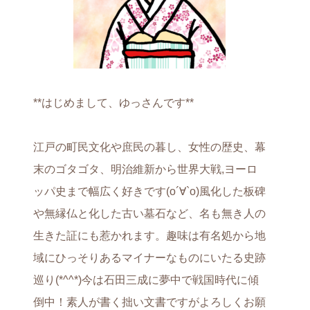
**はじめまして、ゆっさんです**
江戸の町民文化や庶民の暮し、女性の歴史、幕
末のゴタゴタ、明治維新から世界大戦,ヨーロ
ッパ史まで幅広く好きです(о´∀`о)風化した板碑
や無縁仏と化した古い墓石など、名も無き人の
生きた証にも惹かれます。趣味は有名処から地
域にひっそりあるマイナーなものにいたる史跡
巡り(*^^*)今は石田三成に夢中で戦国時代に傾
倒中！素人が書く拙い文書ですがよろしくお願