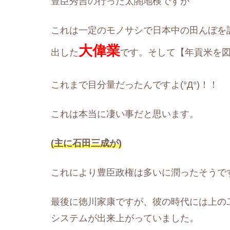
豊臣秀吉の行った太閤地検ですが
これは一定のモノサシで日本中の田んぼを
大偉業
出した
です。そして【年貢米を
これまで目分量だったんですよ(°Д°)！！
これは本当に凄い事だと思います。
(主に石田三成が)
これにより豊臣政権は多いに潤ったそうで
最後に徳川家康ですが、彼の時代には上の
システムが出来上がっていました。