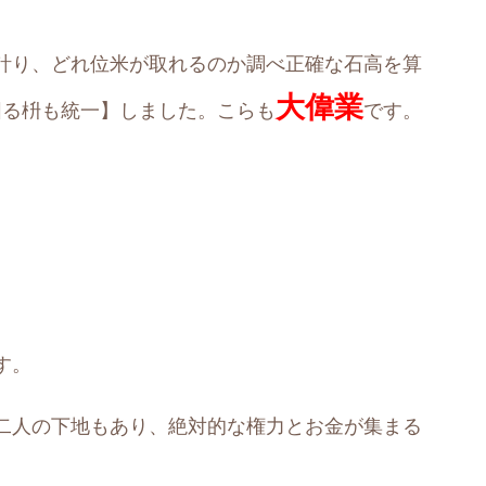
計り、どれ位米が取れるのか調べ正確な石高を算
大偉業
図る枡も統一】しました。こらも
です。
す。
二人の下地もあり、絶対的な権力とお金が集まる