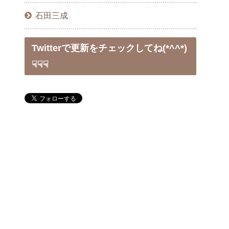
石田三成
Twitterで更新をチェックしてね(*^^*)
☟☟☟