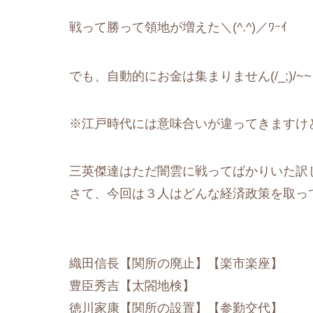
戦って勝って領地が増えた＼(^.^)／ﾜｰｲ
でも、自動的にお金は集まりません(/_;)/~~
※江戸時代には意味合いが違ってきますけ
三英傑達はただ闇雲に戦ってばかりいた訳じ
さて、今回は３人はどんな経済政策を取ってい
織田信長【関所の廃止】【楽市楽座】
豊臣秀吉【太閤地検】
徳川家康【関所の設置】【参勤交代】